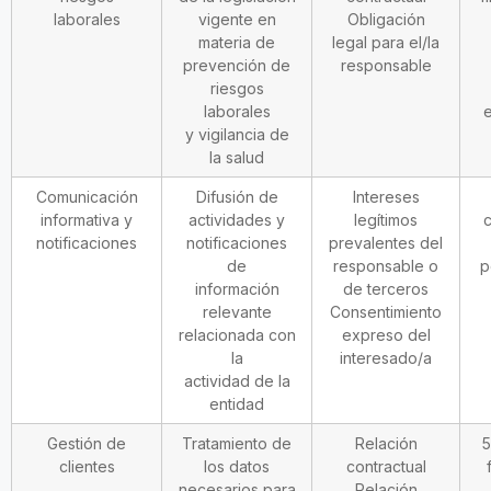
laborales
vigente en
Obligación
materia de
legal para el/la
prevención de
responsable
riesgos
laborales
e
y vigilancia de
la salud
Comunicación
Difusión de
Intereses
informativa y
actividades y
legítimos
c
notificaciones
notificaciones
prevalentes del
de
responsable o
p
información
de terceros
relevante
Consentimiento
relacionada con
expreso del
la
interesado/a
actividad de la
entidad
Gestión de
Tratamiento de
Relación
5
clientes
los datos
contractual
necesarios para
Relación