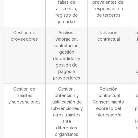
faltas de
prevalentes del
asistencia,
responsable o
registro de
de terceros
jornada)
Gestión de
Análisis,
Relación
5
proveedores
valoración,
contractual
contratación,
gestión
de pedidos y
gestión de
pagos a
p
proveedores
Gestión de
Gestión,
Relación
trámites
obtención y
contractual
c
y subvenciones
justificación de
Consentimiento
subvenciones y
expreso del
p
otros trámites
interesado/a
ante
H
diferentes
r
organismos