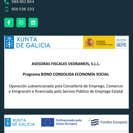
986 852 804
656 536 333