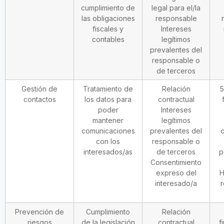
cumplimiento de
legal para el/la
las obligaciones
responsable
fiscales y
Intereses
contables
legítimos
prevalentes del
responsable o
de terceros
Gestión de
Tratamiento de
Relación
5
contactos
los datos para
contractual
poder
Intereses
mantener
legítimos
comunicaciones
prevalentes del
c
con los
responsable o
interesados/as
de terceros
p
Consentimiento
expreso del
H
interesado/a
r
Prevención de
Cumplimiento
Relación
riesgos
de la legislación
contractual
f