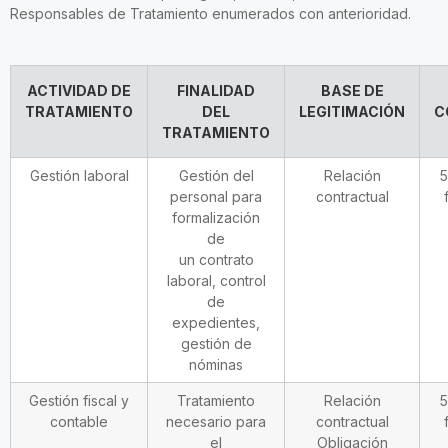
Responsables de Tratamiento enumerados con anterioridad.
ACTIVIDAD DE
FINALIDAD
BASE DE
TRATAMIENTO
DEL
LEGITIMACIÓN
C
TRATAMIENTO
Gestión laboral
Gestión del
Relación
5
personal para
contractual
formalización
de
un contrato
laboral, control
de
expedientes,
gestión de
nóminas
Gestión fiscal y
Tratamiento
Relación
5
contable
necesario para
contractual
el
Obligación