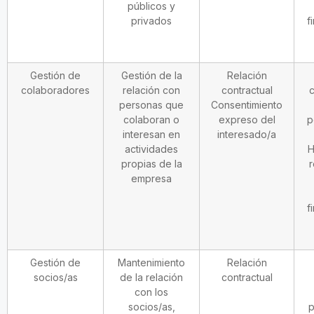
públicos y
privados
f
Gestión de
Gestión de la
Relación
colaboradores
relación con
contractual
c
personas que
Consentimiento
colaboran o
expreso del
p
interesan en
interesado/a
actividades
H
propias de la
r
empresa
f
Gestión de
Mantenimiento
Relación
socios/as
de la relación
contractual
con los
socios/as,
p