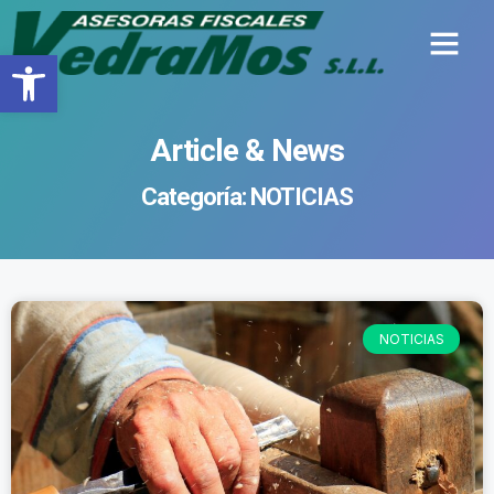
Abrir barra de herramientas
Quiénes somos
Article & News
Categoría: NOTICIAS
NOTICIAS